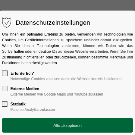
Datenschutzeinstellungen
ÜBER UNS
SAMMLUNG
FORSCHUNG
Um Ihnen ein optimales Erlebnis zu bieten, verwenden wir Technologien wie
Cookies, um Geräteinformationen zu speichern und/oder darauf zuzugreifen.
Wenn Sie diesen Technologien zustimmen, können wir Daten wie das
ung
Surfverhalten oder eindeutige IDs auf dieser Website verarbeiten. Wenn Sie Ihre
Zustimmung nicht erteilen oder zurückziehen, können bestimmte Merkmale und
Funktionen beeinträchtigt werden.
Erforderlich*
 Blick
Notwendige Cookies zulassen damit die Website korrekt funktioniert
Externe Medien
Externe Medien wie Google Maps und Youtube zulassen
Statistik
n Überblick darüber, was mit Ihren personenbezo
Matomo Analytics zulassen
ten, mit denen Sie persönlich identifiziert werde
 Text aufgeführten Datenschutzerklärung.