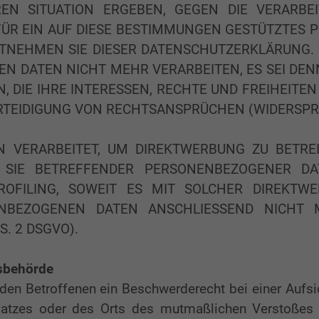
REN SITUATION ERGEBEN, GEGEN DIE VERARB
FÜR EIN AUF DIESE BESTIMMUNGEN GESTÜTZTES P
NTNEHMEN SIE DIESER DATENSCHUTZERKLÄRUNG.
N DATEN NICHT MEHR VERARBEITEN, ES SEI DE
 DIE IHRE INTERESSEN, RECHTE UND FREIHEITE
EIDIGUNG VON RECHTSANSPRÜCHEN (WIDERSPRUC
VERARBEITET, UM DIREKTWERBUNG ZU BETREIB
G SIE BETREFFENDER PERSONENBEZOGENER D
PROFILING, SOWEIT ES MIT SOLCHER DIREKTW
ENBEZOGENEN DATEN ANSCHLIESSEND NICHT
. 2 DSGVO).
tsbehörde
den Betroffenen ein Beschwerderecht bei einer Aufsi
splatzes oder des Orts des mutmaßlichen Verstoße