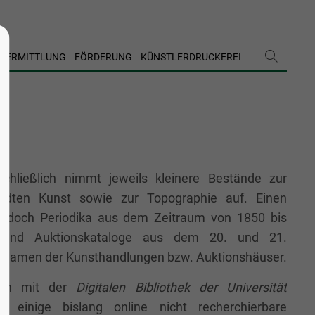
VERMITTLUNG
FÖRDERUNG
KÜNSTLERDRUCKEREI
chließlich nimmt jeweils kleinere Bestände zur
andten Kunst sowie zur Topographie auf. Einen
jedoch Periodika aus dem Zeitraum von 1850 bis
- und Auktionskataloge aus dem 20. und 21.
ch Namen der Kunsthandlungen bzw. Auktionshäuser.
ion mit der
Digitalen Bibliothek der Universität
 einige bislang online nicht recherchierbare