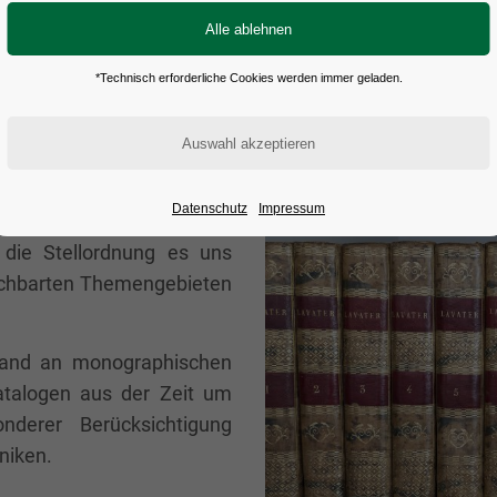
tation der Objekte.
Künstlerzeitschriften au
nserer Datenbank FAUST
Öffentlichkeit zugänglich
e reinen bibliographischen
*Technisch erforderliche Cookies werden immer geladen.
Wir verfügen über einen k
echerchemöglichkeiten auch
Büchern, häufig mit Orig
nen- und Ortsindices.
unsere Rara, auf Anfrage u
matik strukturiert in die
Datenschutz
Impressum
ne Besonderheit bietet hier
 die Stellordnung es uns
enachbarten Themengebieten
tand an monographischen
katalogen aus der Zeit um
derer Berücksichtigung
niken.