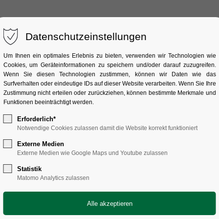
Datenschutzeinstellungen
ÜBER UNS
SAMMLUNG
FORSCHUNG
Um Ihnen ein optimales Erlebnis zu bieten, verwenden wir Technologien wie
Cookies, um Geräteinformationen zu speichern und/oder darauf zuzugreifen.
Wenn Sie diesen Technologien zustimmen, können wir Daten wie das
Surfverhalten oder eindeutige IDs auf dieser Website verarbeiten. Wenn Sie Ihre
Zustimmung nicht erteilen oder zurückziehen, können bestimmte Merkmale und
Funktionen beeinträchtigt werden.
Erforderlich*
000 Bänden und über 700
Ein weiteres Geschoss s
Notwendige Cookies zulassen damit die Website korrekt funktioniert
eratur auch Handbücher aus
Architektur, zur Angew
Externe Medien
 Universalenzyklopädien.
größeren Teil umfassen 
Externe Medien wie Google Maps und Youtube zulassen
ern wir die verschiedenen
1930, ferner Verkaufs
Statistik
g erfolgt über die gängigen
Jahrhundert, sortiert na
Matomo Analytics zulassen
Antiquariate und Auktionen
Dank unserer Kooperat
rliteratur erlaubt unserer
Heidelberg
konnte diese