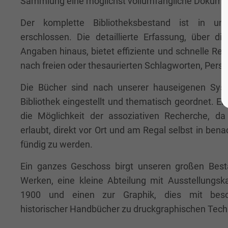
Sammlung eine möglichst vollumfängliche Dokumen
Der komplette Bibliotheksbestand ist in u
erschlossen. Die detaillierte Erfassung, über di
Angaben hinaus, bietet effiziente und schnelle R
nach freien oder thesaurierten Schlagworten, Perso
Die Bücher sind nach unserer hauseigenen Syste
Bibliothek eingestellt und thematisch geordnet. Ei
die Möglichkeit der assoziativen Recherche, da
erlaubt, direkt vor Ort und am Regal selbst in b
fündig zu werden.
Ein ganzes Geschoss birgt unseren großen Bes
Werken, eine kleine Abteilung mit Ausstellungs
1900 und einen zur Graphik, dies mit beson
historischer Handbücher zu druckgraphischen Tech