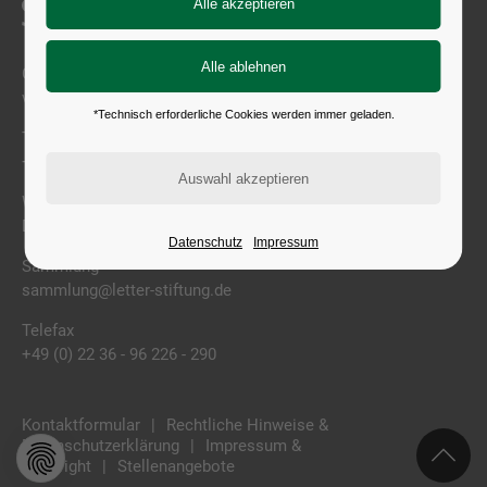
Geschäftsstelle & Bibliothek
vorstand@letter-stiftung.de
*Technisch erforderliche Cookies werden immer geladen.
Telephon
+49 (0) 22 36 - 96 226 - 0
Wieselweg 1
D-50996 Köln
Datenschutz
Impressum
Sammlung
sammlung@letter-stiftung.de
Telefax
+49 (0) 22 36 - 96 226 - 290
Kontaktformular
Rechtliche Hinweise &
Datenschutzerklärung
Impressum &
Copyright
Stellenangebote