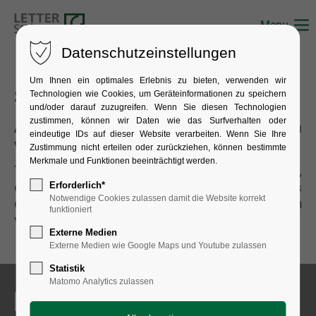
Menu
Datenschutzeinstellungen
Um Ihnen ein optimales Erlebnis zu bieten, verwenden wir
Stellenangebote
Technologien wie Cookies, um Geräteinformationen zu speichern
und/oder darauf zuzugreifen. Wenn Sie diesen Technologien
zustimmen, können wir Daten wie das Surfverhalten oder
Aktuell haben wir keine offenen Stellen zu
eindeutige IDs auf dieser Website verarbeiten. Wenn Sie Ihre
vergeben.
Zustimmung nicht erteilen oder zurückziehen, können bestimmte
Merkmale und Funktionen beeinträchtigt werden.
Trotzdem freuen wir uns immer über Menschen,
die zu uns passen könnten.
Erforderlich*
Sie können uns
Notwendige Cookies zulassen damit die Website korrekt
daher gerne eine Initiativbewerbung schicken an
funktioniert
vorstand@letter-stiftung.de
.
Externe Medien
Externe Medien wie Google Maps und Youtube zulassen
Statistik
Matomo Analytics zulassen