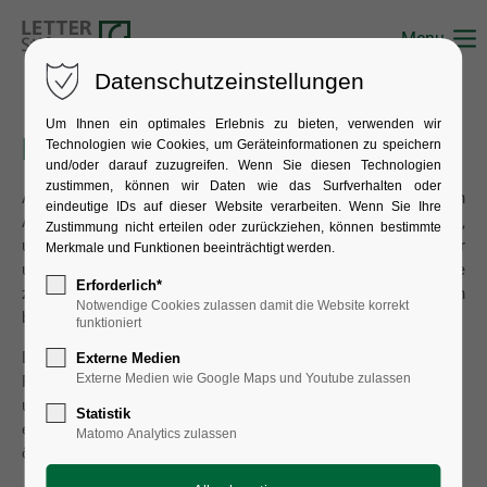
Menu
Datenschutzeinstellungen
Um Ihnen ein optimales Erlebnis zu bieten, verwenden wir
Herzlich willkommen!
Technologien wie Cookies, um Geräteinformationen zu speichern
und/oder darauf zuzugreifen. Wenn Sie diesen Technologien
zustimmen, können wir Daten wie das Surfverhalten oder
Auch wenn wir über keine öffentlich zugänglichen
eindeutige IDs auf dieser Website verarbeiten. Wenn Sie Ihre
Ausstellungsräume verfügen, so sind wir doch bestrebt,
Zustimmung nicht erteilen oder zurückziehen, können bestimmte
unsere Forschungsergebnisse zu teilen. Daher machen wir
Merkmale und Funktionen beeinträchtigt werden.
unsere Sammlung auf Anfrage für wissenschaftliche Zwecke
Erforderlich*
zugänglich und stellen Dokumentationsmaterial unentgeltlich
Notwendige Cookies zulassen damit die Website korrekt
bereit.
funktioniert
Die Bücher unserer Bibliothek stehen ausschließlich als
Externe Medien
Externe Medien wie Google Maps und Youtube zulassen
Präsenzbestand zur Verfügung. Somit können diese während
unserer Öffnungszeiten in unseren Räumlichkeiten
Statistik
eingesehen werden. Wir empfehlen daher, zunächst eine
Matomo Analytics zulassen
öffentliche Bibliothek zu konsultieren.