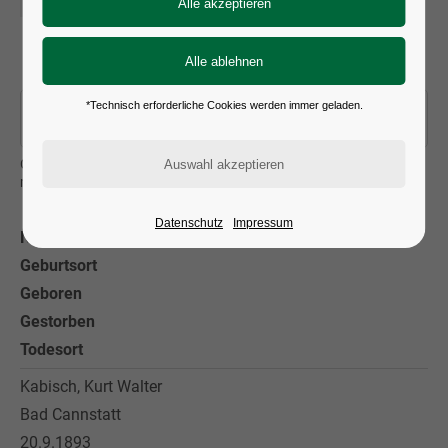
Alle Ergebnisse anzeigen
*Technisch erforderliche Cookies werden immer geladen.
Geben Sie den Nachnamen des Künstlers ein und bestätigen Sie
mit »Enter«
Datenschutz
Impressum
Name
Geburtsort
Geboren
Gestorben
Todesort
Kabisch, Kurt Walter
Bad Cannstatt
20.9.1893