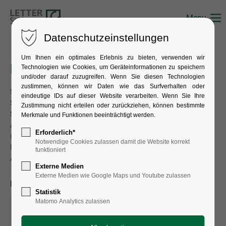
Menu
Datenschutzeinstellungen
Um Ihnen ein optimales Erlebnis zu bieten, verwenden wir
Künstler
Technologien wie Cookies, um Geräteinformationen zu speichern
und/oder darauf zuzugreifen. Wenn Sie diesen Technologien
zustimmen, können wir Daten wie das Surfverhalten oder
Suchen Sie nach einem Künstler, der mit Werken in unserer
eindeutige IDs auf dieser Website verarbeiten. Wenn Sie Ihre
Sammlung vertreten ist.
Zustimmung nicht erteilen oder zurückziehen, können bestimmte
Sie können den vollständigen Namen, einen
Merkmale und Funktionen beeinträchtigt werden.
Anfangsbuchstaben oder ein Anfangsfragment eingeben
Erforderlich*
(nach dem Muster Nachname, Vorname).
Notwendige Cookies zulassen damit die Website korrekt
Die Erfassung der Künstlernamen folgt dem Standard des
funktioniert
Allgemeinen Künstlerlexikons AKL.
Externe Medien
Externe Medien wie Google Maps und Youtube zulassen
Nachname:
A
B
C
D
E
F
G
H
Statistik
Matomo Analytics zulassen
I
J
K
L
M
N
O
P
Q
R
S
T
U
V
W
X
Y
Z