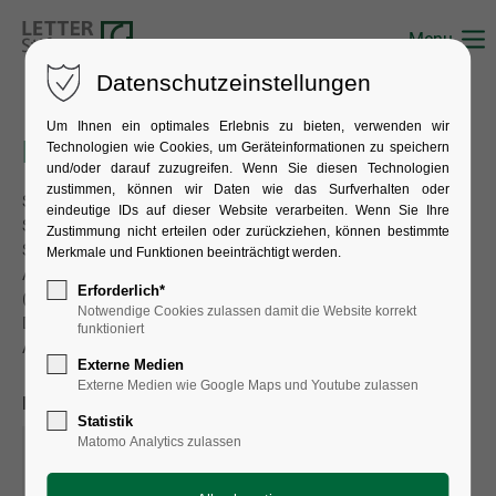
Menu
Datenschutzeinstellungen
Um Ihnen ein optimales Erlebnis zu bieten, verwenden wir
Künstler
Technologien wie Cookies, um Geräteinformationen zu speichern
und/oder darauf zuzugreifen. Wenn Sie diesen Technologien
zustimmen, können wir Daten wie das Surfverhalten oder
Suchen Sie nach einem Künstler, der mit Werken in unserer
eindeutige IDs auf dieser Website verarbeiten. Wenn Sie Ihre
Sammlung vertreten ist.
Zustimmung nicht erteilen oder zurückziehen, können bestimmte
Sie können den vollständigen Namen, einen
Merkmale und Funktionen beeinträchtigt werden.
Anfangsbuchstaben oder ein Anfangsfragment eingeben
Erforderlich*
(nach dem Muster Nachname, Vorname).
Notwendige Cookies zulassen damit die Website korrekt
Die Erfassung der Künstlernamen folgt dem Standard des
funktioniert
Allgemeinen Künstlerlexikons AKL.
Externe Medien
Externe Medien wie Google Maps und Youtube zulassen
Nachname:
A
B
C
D
E
F
G
H
Statistik
Matomo Analytics zulassen
I
J
K
L
M
N
O
P
Q
R
S
T
U
V
W
X
Y
Z