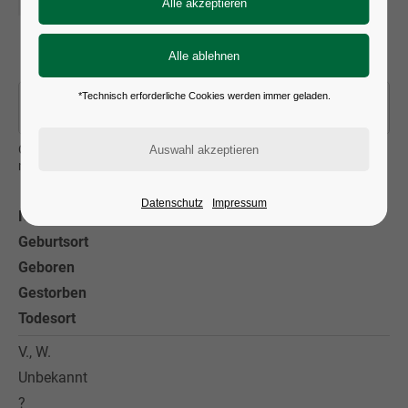
Alle Ergebnisse anzeigen
*Technisch erforderliche Cookies werden immer geladen.
Geben Sie den Nachnamen des Künstlers ein und bestätigen Sie
mit »Enter«
Datenschutz
Impressum
Name
Geburtsort
Geboren
Gestorben
Todesort
V., W.
Unbekannt
?