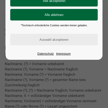
*Technisch erforderliche Cookies werden immer geladen.
Geben Sie den Nachnamen des Künstlers ein und bestätigen Sie
mit »Enter«
Hinweise zur Erfassung der
Künstlernamen
Datenschutz
Impressum
Nachname, (?) = Vorname unbekannt
Nachname (?), Vorname = Nachname fraglich
Nachname, Vorname (?) = Vorname fraglich
Nachname (?), Vorname (?) = gesamter Name bzw.
Zuschreibung fraglich
Nachname (?), (?) = Nachname fraglich, Vorname unbekannt
Nachname, V. = vollständiger Vorname unbekannt
Nachname, Vor(name) = vollständiger Vorname vermutet
Name (?) oder Nome (?) = Lesart ungesichert