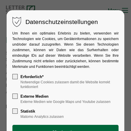
Menu
Datenschutzeinstellungen
Um Ihnen ein optimales Erlebnis zu bieten, verwenden wir
Künstler
Technologien wie Cookies, um Geräteinformationen zu speichern
und/oder darauf zuzugreifen. Wenn Sie diesen Technologien
zustimmen, können wir Daten wie das Surfverhalten oder
Suchen Sie nach einem Künstler, der mit Werken in unserer
eindeutige IDs auf dieser Website verarbeiten. Wenn Sie Ihre
Sammlung vertreten ist.
Zustimmung nicht erteilen oder zurückziehen, können bestimmte
Sie können den vollständigen Namen, einen
Merkmale und Funktionen beeinträchtigt werden.
Anfangsbuchstaben oder ein Anfangsfragment eingeben
Erforderlich*
(nach dem Muster Nachname, Vorname).
Notwendige Cookies zulassen damit die Website korrekt
Die Erfassung der Künstlernamen folgt dem Standard des
funktioniert
Allgemeinen Künstlerlexikons AKL.
Externe Medien
Externe Medien wie Google Maps und Youtube zulassen
Nachname:
A
B
C
D
E
F
G
H
Statistik
Matomo Analytics zulassen
I
J
K
L
M
N
O
P
Q
R
S
T
U
V
W
X
Y
Z