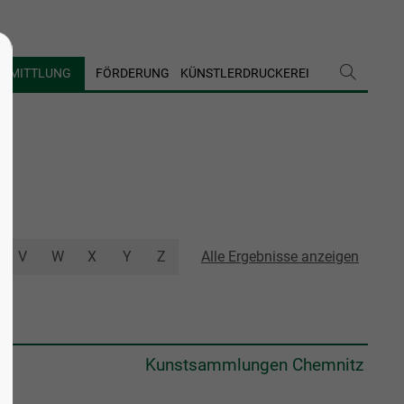
ERMITTLUNG
FÖRDERUNG
KÜNSTLERDRUCKEREI
V
W
X
Y
Z
Alle Ergebnisse anzeigen
Kunstsammlungen Chemnitz