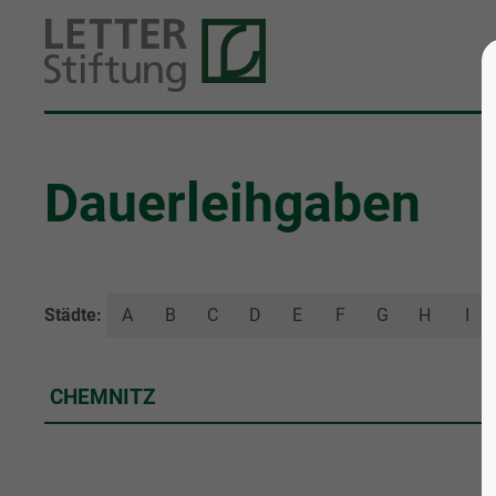
Dauerleihgaben
Städte:
A
B
C
D
E
F
G
H
I
CHEMNITZ