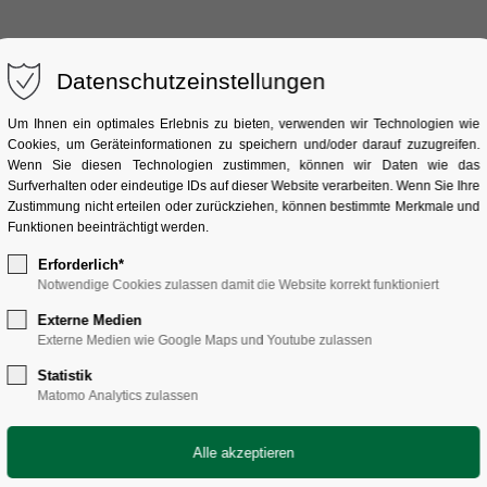
Datenschutzeinstellungen
ÜBER UNS
SAMMLUNG
FORSCHUNG
V
Um Ihnen ein optimales Erlebnis zu bieten, verwenden wir Technologien wie
Cookies, um Geräteinformationen zu speichern und/oder darauf zuzugreifen.
Wenn Sie diesen Technologien zustimmen, können wir Daten wie das
Surfverhalten oder eindeutige IDs auf dieser Website verarbeiten. Wenn Sie Ihre
Zustimmung nicht erteilen oder zurückziehen, können bestimmte Merkmale und
Funktionen beeinträchtigt werden.
Erforderlich*
Notwendige Cookies zulassen damit die Website korrekt funktioniert
J
K
L
M
N
O
P
Q
R
S
T
U
Externe Medien
Externe Medien wie Google Maps und Youtube zulassen
Statistik
Matomo Analytics zulassen