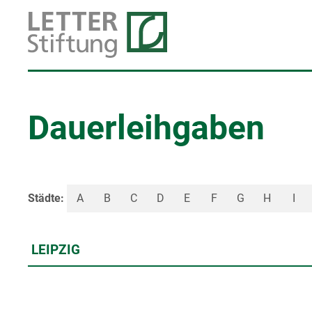
Dauerleihgaben
Städte:
A
B
C
D
E
F
G
H
I
LEIPZIG