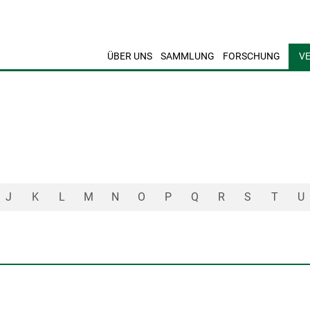
ÜBER UNS
SAMMLUNG
FORSCHUNG
V
J
K
L
M
N
O
P
Q
R
S
T
U